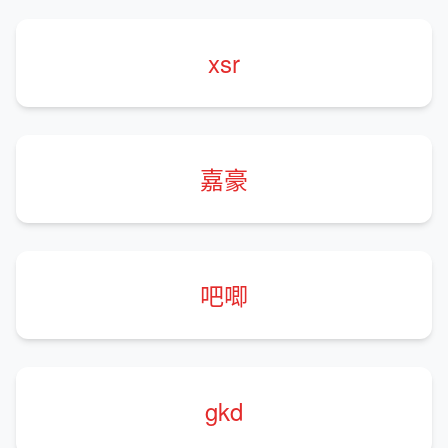
xsr
嘉豪
吧唧
gkd