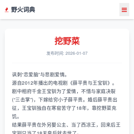
野火词典
挖野菜
发布时间: 2026-01-07
讽刺“恋爱脑”与悲剧爱情。
源自2012年播出的电视剧《薛平贵与王宝钏》。
剧中相府千金王宝钏为了爱情，不惜与家庭决裂
(“三击掌”)，下嫁给穷小子薛平贵。婚后薛平贵出
征，王宝钏独自在寒窑苦守了18年，靠挖野菜充
饥。
结果薛平贵在外另娶公主、当了西凉王，回来后王
宝钏只当了18天皇后就去世了。