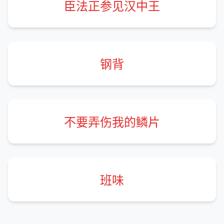
臣法正参见汉中王
钢背
不要弄伤我的鳞片
班味