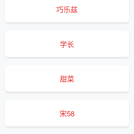
巧乐兹
学长
甜菜
宋58