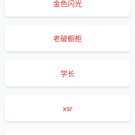
金色闪光
老破橱柜
学长
xsr