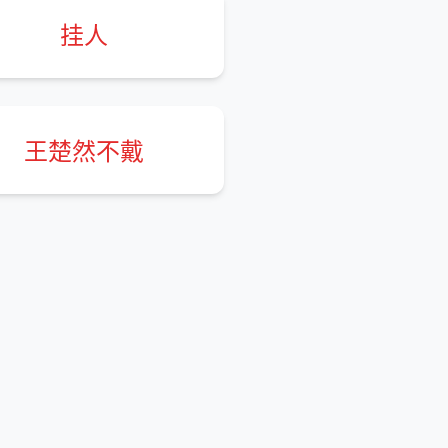
挂人
王楚然不戴