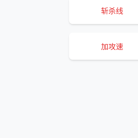
斩杀线
加攻速