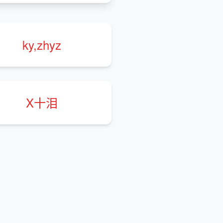
ky,zhyz
X十泪