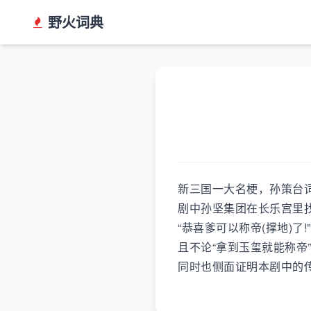
野火词典
新三国一大名梗，孙策台
剧中孙坚集团在长乐宫里
“恭喜爹可以称帝(撑地)了!”
且不论“拿到玉玺就能称
同时也侧面证明本剧中的