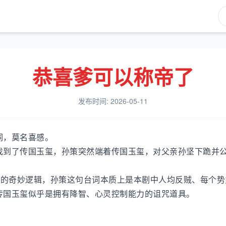
恭喜爹可以称帝了
发布时间: 2026-05-11
词，莫名喜感。
找到了传国玉玺，孙策突然端着传国玉玺，对父亲孙坚下跪并
帝”的奇妙逻辑，孙策这句台词本质上是本剧中人均反贼、每个
传国玉玺似乎是拥有降智、心灵控制能力的诅咒道具。