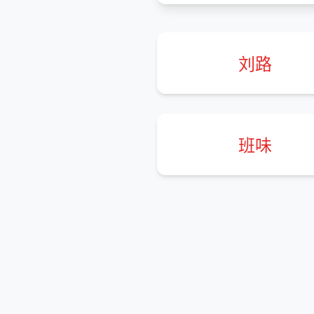
刘路
班味