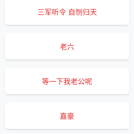
三军听令 自刎归天
老六
等一下我老公呢
嘉豪