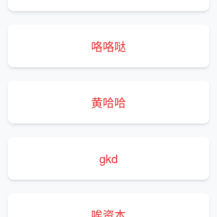
咯咯哒
黄哈哈
gkd
唉资本