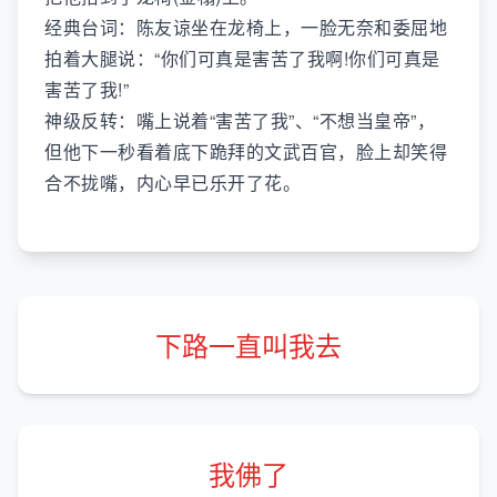
经典台词：陈友谅坐在龙椅上，一脸无奈和委屈地
拍着大腿说：“你们可真是害苦了我啊!你们可真是
害苦了我!”
神级反转：嘴上说着“害苦了我”、“不想当皇帝”，
但他下一秒看着底下跪拜的文武百官，脸上却笑得
合不拢嘴，内心早已乐开了花。
下路一直叫我去
我佛了