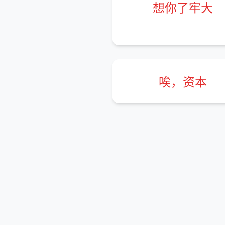
想你了牢大
唉，资本