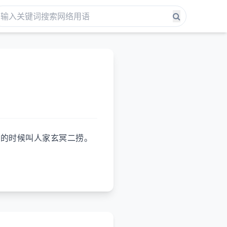
，菜的时候叫人家玄冥二捞。