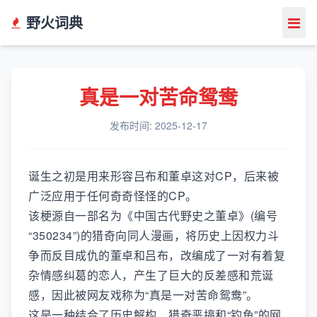
野火词典
真是一对苦命鸳鸯
发布时间: 2025-12-17
诞生之初是用来形容吕布和董卓这对CP，后来被
广泛应用于任何奇奇怪怪的CP。
该梗源自一部名为《中国古代野史之董卓》(编号
“350234”)的猎奇向同人漫画，将历史上因权力斗
争而反目成仇的董卓和吕布，改编成了一对有着复
杂情感纠葛的恋人，产生了巨大的反差感和荒诞
感，因此被网友戏称为“真是一对苦命鸳鸯”。
这是一种结合了历史解构、猎奇恶搞和“钓鱼”的网