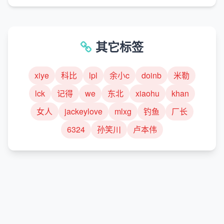
其它标签
xiye
科比
lpl
余小c
doinb
米勒
lck
记得
we
东北
xiaohu
khan
女人
jackeylove
mlxg
钓鱼
厂长
6324
孙笑川
卢本伟