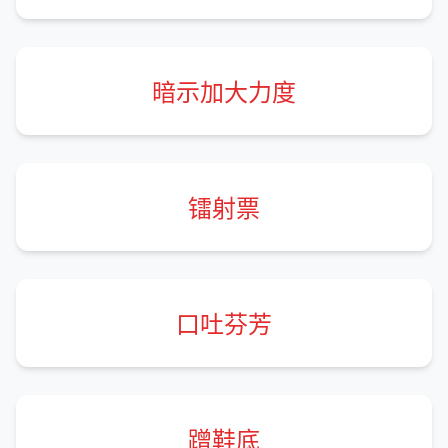
暗示加大力度
镭射票
口吐芬芳
蹭鞋底