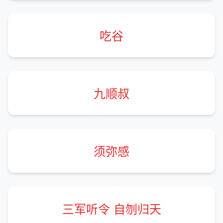
吃谷
九顺叔
须弥感
三军听令 自刎归天