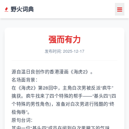
野火词典
强而有力
发布时间: 2025-12-17
源自温日良创作的香港漫画《海虎2》。
名场面背景：
在《海虎2》第28回中，主角白次男被反派“疯牛”
擒获。疯牛找来了四个特殊的帮手——“基头四”(四
个特殊的男性角色)，准备对白次男进行残酷的“终
极侮辱”。
原句台词：
其中一位“基头四”成员在闻到白次男腋下的气味